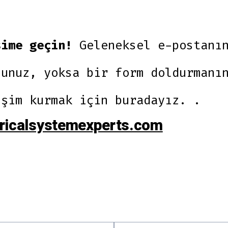
şime geçin!
Geleneksel e-postanı
sunuz, yoksa bir form doldurmanı
işim kurmak için buradayız. .
ricalsystemexperts.com