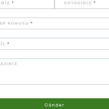
INIZ
*
SOYADINIZ
*
LEP KONUSU
*
AIL
*
AJINIZ
Gönder